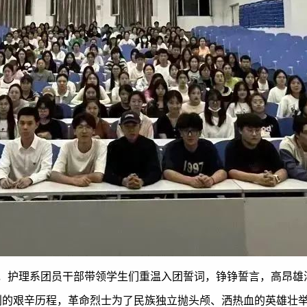
，护理系团员干部带领学生们重温入团誓词，铮铮誓言，高昂雄
利的艰辛历程，革命烈士为了民族独立抛头颅、洒热血的英雄壮